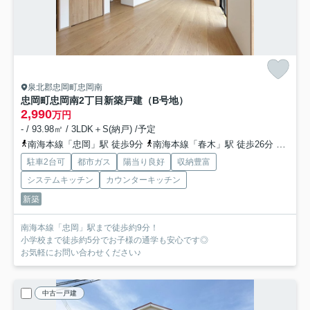
泉北郡忠岡町忠岡南
忠岡町忠岡南2丁目新築戸建（B号地）
2,990
万円
- / 93.98㎡ / 3LDK＋S(納戸) /予定
南海本線「忠岡」駅 徒歩9分
南海本線「春木」駅 徒歩26分
南海本
駐車2台可
都市ガス
陽当り良好
収納豊富
システムキッチン
カウンターキッチン
新築
南海本線「忠岡」駅まで徒歩約9分！
小学校まで徒歩約5分でお子様の通学も安心です◎
お気軽にお問い合わせください♪
中古一戸建