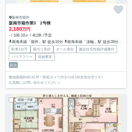
阪南市箱作
阪南市箱作第3 2号棟
2,180
万円
- / 106.10㎡ / 4LDK /予定
南海本線「箱作」駅 徒歩10分
南海本線「淡輪」駅 徒歩39分
南海
駐車2台可
陽当り良好
オール電化
建設住宅性能評価書付
バリアフリー
収納豊富
新築
敷地面積約40.81坪！防犯カメラ付きの4LDK木造住宅です♪
お気軽にお問い合わせください♪
新築一戸建