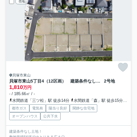
売地
貝塚市東山
貝塚市東山5丁目4（12区画） 建築条件なし土地
2号地
1,810
万円
- / 185.66㎡ / -
水間鉄道「三ツ松」駅 徒歩14分
水間鉄道「森」駅 徒歩15分
水間
都市ガス
電気有
陽当り良好
閑静な住宅地
オープンハウス
公共下水
建築条件なし土地！
敷地面積56坪でゆとりある広さ◎