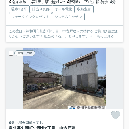
南海本線「岸和田」駅 徒歩14分
阪和線「下松」駅 徒歩14分
南海
駐車2台可
陽当り良好
オール電化
収納豊富
ウォークインクロゼット
システムキッチン
この度は＜岸和田市別所町3丁目 中古戸建＞の物件を ご覧頂き誠にあ
りがとうございます！ 担当の「石川」と申します。 今...
もっと見る
中古一戸建
泉北郡忠岡町忠岡北
泉北郡忠岡町忠岡北2丁目 中古戸建