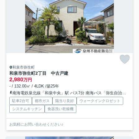
和泉市弥生町
和泉市弥生町2丁目 中古戸建
2,980
万円
- / 132.00㎡ / 4LDK /築25年
南海電鉄泉北線「和泉中央」駅 バス7分 南海バス「弥生自治会館前」 停歩5分
駐車2台可
都市ガス
陽当り良好
ウォークインクロゼット
システムキッチン
食器洗い乾燥機
お気軽にお問い合わせください♪