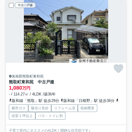
中古一戸建
泉南郡熊取町東和苑
熊取町東和苑 中古戸建
1,080
万円
- / 114.27㎡ / 4LDK /築36年
阪和線「熊取」駅 徒歩29分
阪和線「日根野」駅 徒歩36分
阪和線
都市ガス
陽当り良好
リフォーム済
収納豊富
浴室１坪以上
バス・トイレ別
子育て世代にオススメの4LDK！閑静な住宅街です♪