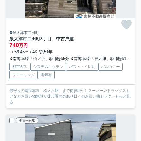
泉大津市二田町
泉大津市二田町3丁目 中古戸建
740
万円
- / 56.45㎡ / 4K /築51年
南海本線「松ノ浜」駅 徒歩5分
南海本線「泉大津」駅 徒歩11分
南
都市ガス
システムキッチン
バス・トイレ別
バルコニー
フローリング
電気有
最寄りの南海本線「松ノ浜駅」まで徒歩5分！ スーパーやドラッグスト
アなどお買い物施設が徒歩圏内のあり日々のお買い物もラク...
もっと見
る
中古一戸建