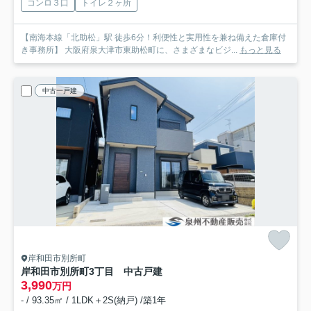
コンロ３口
トイレ２ヶ所
【南海本線「北助松」駅 徒歩6分！利便性と実用性を兼ね備えた倉庫付
き事務所】 大阪府泉大津市東助松町に、さまざまなビジ...
もっと見る
中古一戸建
岸和田市別所町
岸和田市別所町3丁目 中古戸建
3,990
万円
- / 93.35㎡ / 1LDK＋2S(納戸) /築1年