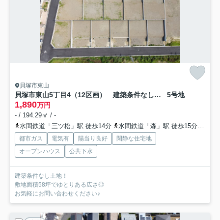
貝塚市東山
貝塚市東山5丁目4（12区画） 建築条件なし土地
5号地
1,890
万円
- / 194.29㎡ / -
水間鉄道「三ツ松」駅 徒歩14分
水間鉄道「森」駅 徒歩15分
水間
都市ガス
電気有
陽当り良好
閑静な住宅地
オープンハウス
公共下水
建築条件なし土地！
敷地面積58坪でゆとりある広さ◎
お気軽にお問い合わせください♪