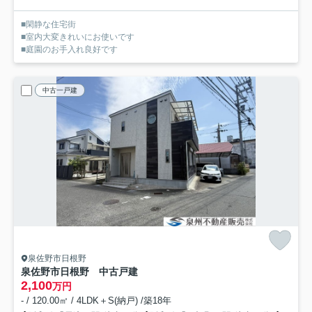
■閑静な住宅街
■室内大変きれいにお使いです
■庭園のお手入れ良好です
中古一戸建
泉佐野市日根野
泉佐野市日根野 中古戸建
2,100
万円
- / 120.00㎡ / 4LDK＋S(納戸) /築18年