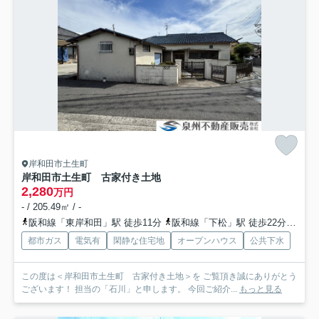
岸和田市土生町
岸和田市土生町 古家付き土地
2,280
万円
- / 205.49㎡ / -
阪和線「東岸和田」駅 徒歩11分
阪和線「下松」駅 徒歩22分
南海
都市ガス
電気有
閑静な住宅地
オープンハウス
公共下水
この度は＜岸和田市土生町 古家付き土地＞を ご覧頂き誠にありがとう
ございます！ 担当の「石川」と申します。 今回ご紹介...
もっと見る