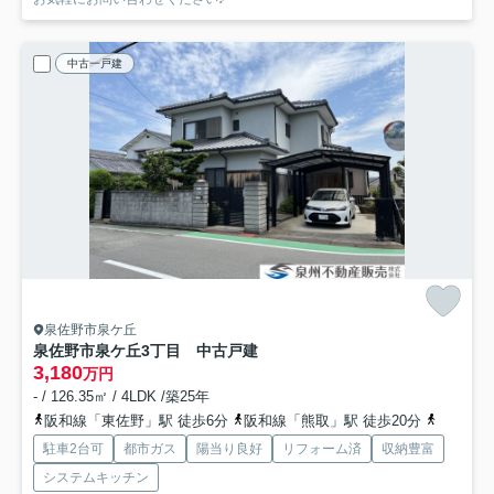
中古一戸建
泉佐野市泉ケ丘
泉佐野市泉ケ丘3丁目 中古戸建
3,180
万円
- / 126.35㎡ / 4LDK /築25年
阪和線「東佐野」駅 徒歩6分
阪和線「熊取」駅 徒歩20分
阪和線「
駐車2台可
都市ガス
陽当り良好
リフォーム済
収納豊富
システムキッチン