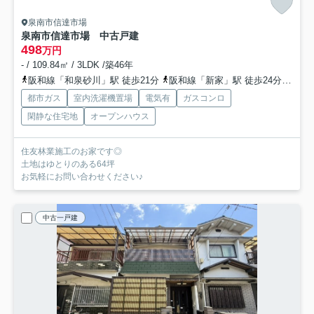
泉南市信達市場
泉南市信達市場 中古戸建
498
万円
- / 109.84㎡ / 3LDK /築46年
阪和線「和泉砂川」駅 徒歩21分
阪和線「新家」駅 徒歩24分
阪和
都市ガス
室内洗濯機置場
電気有
ガスコンロ
閑静な住宅地
オープンハウス
住友林業施工のお家です◎
土地はゆとりのある64坪
お気軽にお問い合わせください♪
中古一戸建