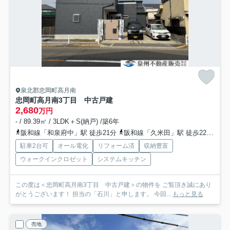
泉北郡忠岡町高月南
忠岡町高月南3丁目 中古戸建
2,680
万円
- / 89.39㎡ / 3LDK＋S(納戸) /築6年
阪和線「和泉府中」駅 徒歩21分
阪和線「久米田」駅 徒歩22分
南
駐車2台可
オール電化
リフォーム済
収納豊富
ウォークインクロゼット
システムキッチン
この度は＜忠岡町高月南3丁目 中古戸建＞の物件を ご覧頂き誠にあり
がとうございます！ 担当の「石川」と申します。 今回...
もっと見る
売地