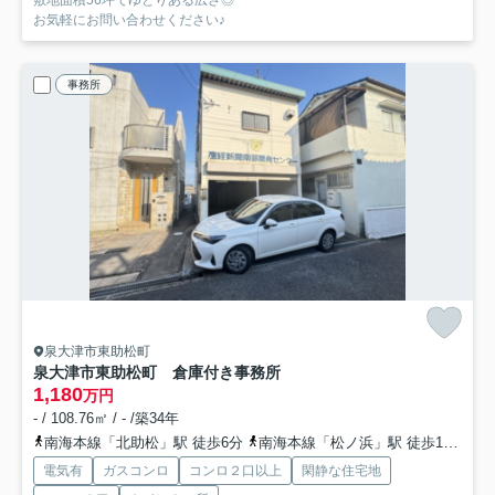
お気軽にお問い合わせください♪
事務所
泉大津市東助松町
泉大津市東助松町 倉庫付き事務所
1,180
万円
- / 108.76㎡ / - /築34年
南海本線「北助松」駅 徒歩6分
南海本線「松ノ浜」駅 徒歩16分
南
電気有
ガスコンロ
コンロ２口以上
閑静な住宅地