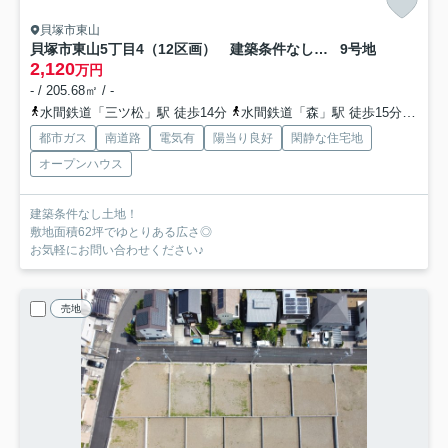
貝塚市東山
貝塚市東山5丁目4（12区画） 建築条件なし土地
9号地
2,120
万円
- / 205.68㎡ / -
水間鉄道「三ツ松」駅 徒歩14分
水間鉄道「森」駅 徒歩15分
水間
都市ガス
南道路
電気有
陽当り良好
閑静な住宅地
オープンハウス
建築条件なし土地！
敷地面積62坪でゆとりある広さ◎
お気軽にお問い合わせください♪
売地