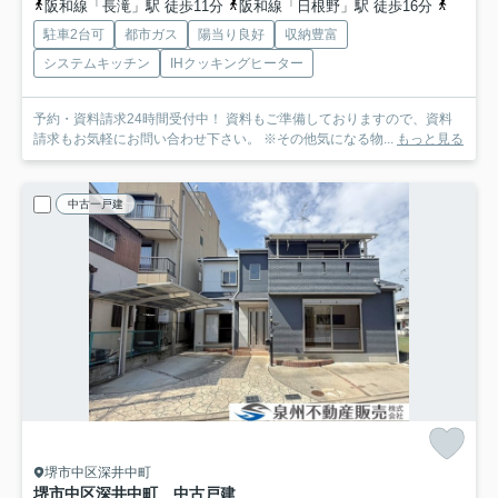
阪和線「長滝」駅 徒歩11分
阪和線「日根野」駅 徒歩16分
阪和線
駐車2台可
都市ガス
陽当り良好
収納豊富
システムキッチン
IHクッキングヒーター
予約・資料請求24時間受付中！ 資料もご準備しておりますので、資料
請求もお気軽にお問い合わせ下さい。 ※その他気になる物...
もっと見る
中古一戸建
堺市中区深井中町
堺市中区深井中町 中古戸建