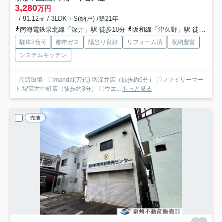
3,280
万円
- / 91.12㎡ / 3LDK＋S(納戸) /築21年
南海電鉄泉北線「深井」駅 徒歩18分
阪和線「津久野」駅 徒歩28分
駐車2台可
都市ガス
陽当り良好
リフォーム済
収納豊富
システムキッチン
--周辺環境-- 〇mandai(万代) 堺深井店（徒歩約6分） 〇ファミリーマー
ト 堺深井中町店（徒歩約3分） 〇ウエ...
もっと見る
売地