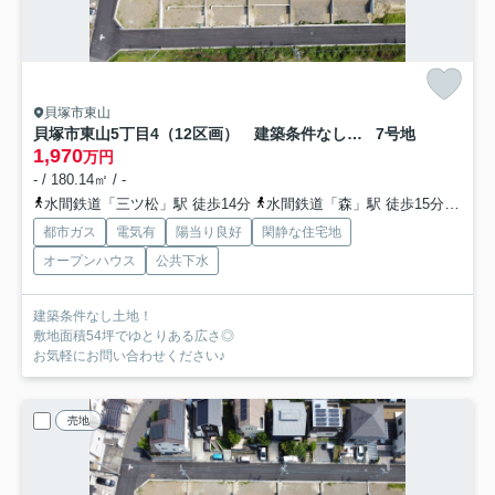
貝塚市東山
貝塚市東山5丁目4（12区画） 建築条件なし土地
7号地
1,970
万円
- / 180.14㎡ / -
水間鉄道「三ツ松」駅 徒歩14分
水間鉄道「森」駅 徒歩15分
水間
都市ガス
電気有
陽当り良好
閑静な住宅地
オープンハウス
公共下水
建築条件なし土地！
敷地面積54坪でゆとりある広さ◎
お気軽にお問い合わせください♪
売地