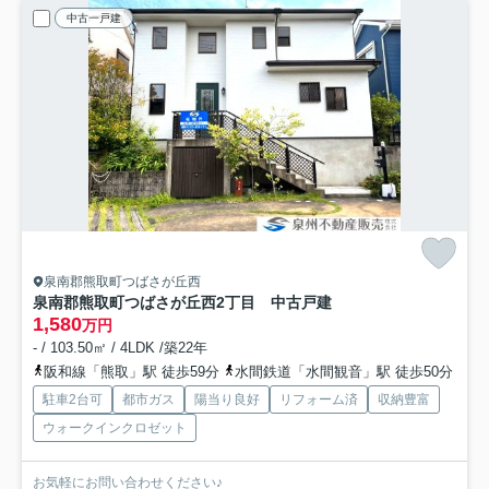
中古一戸建
泉南郡熊取町つばさが丘西
泉南郡熊取町つばさが丘西2丁目 中古戸建
1,580
万円
- / 103.50㎡ / 4LDK /築22年
阪和線「熊取」駅 徒歩59分
水間鉄道「水間観音」駅 徒歩50分
駐車2台可
都市ガス
陽当り良好
リフォーム済
収納豊富
ウォークインクロゼット
お気軽にお問い合わせください♪