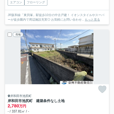
エアコン
フローリング
JR阪和線「東貝塚」駅徒歩10分の中古戸建！ イオンスタイルやスーパ
ーが徒歩圏内で周辺施設充実◎ お気軽にお問い合わせ...
もっと見る
売地
岸和田市池尻町
岸和田市池尻町 建築条件なし土地
2,780
万円
- / 337.81㎡ / -