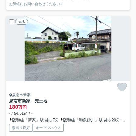
お気軽にお問い合わせください♪
売地
泉南市新家
泉南市新家 売土地
180
万円
- / 54.51㎡ / -
阪和線「新家」駅 徒歩7分
阪和線「和泉砂川」駅 徒歩29分
南海本
陽当り良好
オープンハウス