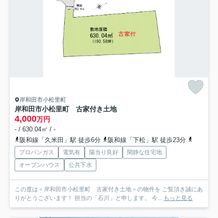
岸和田市小松里町
岸和田市小松里町 古家付き土地
4,000
万円
- / 630.04㎡ / -
阪和線「久米田」駅 徒歩6分
阪和線「下松」駅 徒歩23分
南海本線
プロパンガス
電気有
陽当り良好
閑静な住宅地
オープンハウス
公共下水
この度は＜岸和田市小松里町 古家付き土地＞の物件を ご覧頂き誠にあ
りがとうございます！ 担当の「石川」と申します。 今...
もっと見る