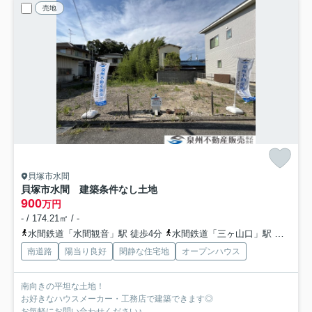
売地
貝塚市水間
貝塚市水間 建築条件なし土地
900
万円
- / 174.21㎡ / -
水間鉄道「水間観音」駅 徒歩4分
水間鉄道「三ヶ山口」駅 徒歩10分
南道路
陽当り良好
閑静な住宅地
オープンハウス
南向きの平坦な土地！
お好きなハウスメーカー・工務店で建築できます◎
お気軽にお問い合わせください♪