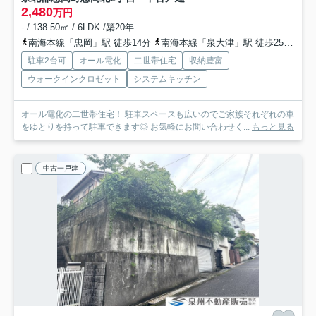
2,480
万円
- / 138.50㎡ / 6LDK /築20年
南海本線「忠岡」駅 徒歩14分
南海本線「泉大津」駅 徒歩25分
南
駐車2台可
オール電化
二世帯住宅
収納豊富
ウォークインクロゼット
システムキッチン
オール電化の二世帯住宅！ 駐車スペースも広いのでご家族それぞれの車
をゆとりを持って駐車できます◎ お気軽にお問い合わせく...
もっと見る
中古一戸建