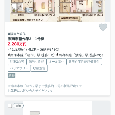
阪南市箱作
阪南市箱作第3 1号棟
2,280
万円
- / 102.06㎡ / 4LDK＋S(納戸) /予定
南海本線「箱作」駅 徒歩10分
南海本線「淡輪」駅 徒歩39分
南海
駐車2台可
陽当り良好
オール電化
建設住宅性能評価書付
バリアフリー
収納豊富
新築
☆南海本線「箱作」駅まで徒歩約10分の新築戸建て☆
お気軽にお問い合わせください♪
売地