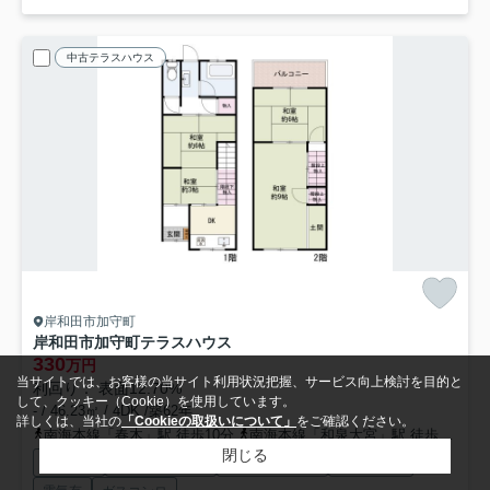
中古テラスハウス
岸和田市加守町
岸和田市加守町テラスハウス
330
万円
当サイトでは、お客様の当サイト利用状況把握、サービス向上検討を目的と
利回り： 表面12.70%
して、クッキー（Cookie）を使用しています。
- / 46.23㎡ / 4DK /築62年
詳しくは、当社の
「Cookieの取扱いについて」
をご確認ください。
南海本線「春木」駅 徒歩10分
南海本線「和泉大宮」駅 徒歩11分
閉じる
都市ガス
バス・トイレ別
室内洗濯機置場
バルコニー