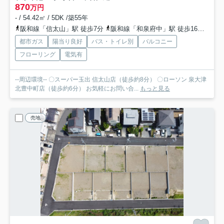
870
万円
- / 54.42㎡ / 5DK /築55年
阪和線「信太山」駅 徒歩7分
阪和線「和泉府中」駅 徒歩16分
阪和
都市ガス
陽当り良好
バス・トイレ別
バルコニー
フローリング
電気有
--周辺環境-- 〇スーパー玉出 信太山店（徒歩約8分） 〇ローソン 泉大津
北豊中町店（徒歩約6分） お気軽にお問い合...
もっと見る
売地