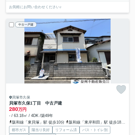
お気軽にお問い合わせください♪
中古一戸建
貝塚市久保
貝塚市久保1丁目 中古戸建
280
万円
- / 63.18㎡ / 4DK /築49年
阪和線「東貝塚」駅 徒歩10分
阪和線「東岸和田」駅 徒歩18分
南
都市ガス
陽当り良好
リフォーム済
バス・トイレ別