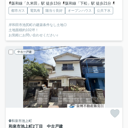
阪和線「久米田」駅 徒歩13分
阪和線「下松」駅 徒歩21分
阪和線
都市ガス
電気有
陽当り良好
オープンハウス
公共下水
岸和田市池尻町の建築条件なし土地◎
土地面積約102坪！
お気軽にお問い合わせください♪
中古一戸建
和泉市池上町
和泉市池上町2丁目 中古戸建