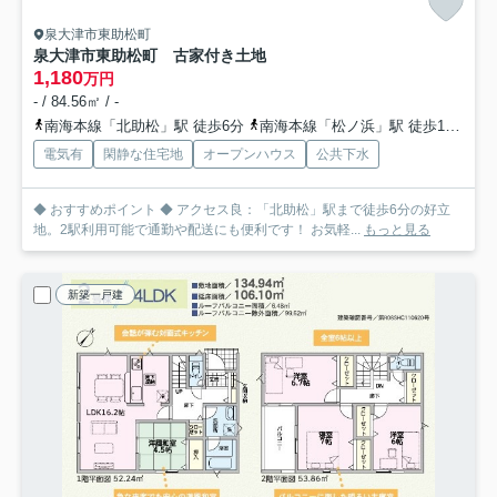
泉大津市東助松町
泉大津市東助松町 古家付き土地
1,180
万円
- / 84.56㎡ / -
南海本線「北助松」駅 徒歩6分
南海本線「松ノ浜」駅 徒歩16分
南
電気有
閑静な住宅地
オープンハウス
公共下水
◆ おすすめポイント ◆ アクセス良：「北助松」駅まで徒歩6分の好立
地。2駅利用可能で通勤や配送にも便利です！ お気軽...
もっと見る
新築一戸建