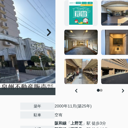
2000年11月(築25年)
築年
空有
駐車
阪和線
「
上野芝
」駅 徒歩3分