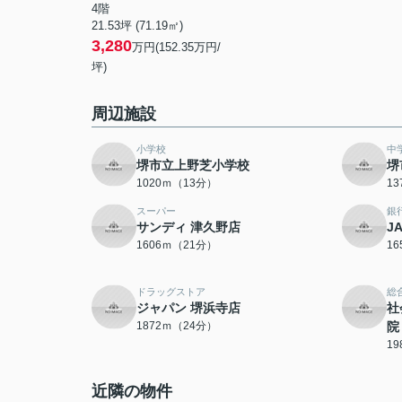
4階
21.53坪 (71.19㎡)
3,280
万円(152.35万円/
坪)
周辺施設
小学校
中
堺市立上野芝小学校
堺
1020ｍ（13分）
1
スーパー
銀
サンディ 津久野店
J
1606ｍ（21分）
1
ドラッグストア
総
ジャパン 堺浜寺店
社
1872ｍ（24分）
院
1
近隣の物件