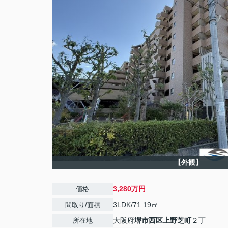
【外観】
3,280万円
価格
3LDK/71.19㎡
間取り/面積
大阪府
堺市西区
上野芝町
２丁
所在地