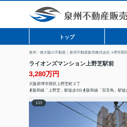
トップ
泉州・南大阪の不動産｜泉州不動産販売株式会社
堺市西
ライオンズマンション上野芝駅前
3,280万円
大阪府
堺市西区
上野芝町
２丁
阪和線「上野芝」駅徒歩3分
阪和線「百舌鳥」駅徒
1
/
15