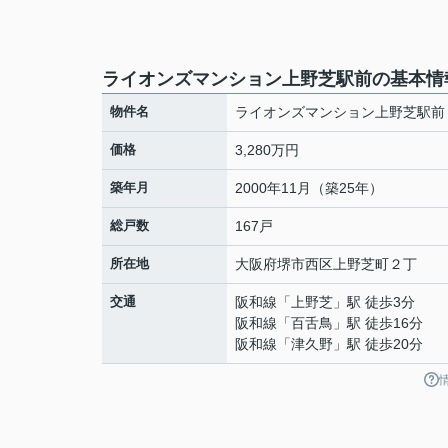
ライオンズマンション上野芝駅前の基本情
物件名
ライオンズマンション上野芝駅前
価格
3,280万円
築年月
2000年11月（築25年）
総戸数
167戸
所在地
大阪府
堺市西区
上野芝町
２丁
交通
阪和線
「
上野芝
」駅 徒歩3分
阪和線
「
百舌鳥
」駅 徒歩16分
阪和線
「
津久野
」駅 徒歩20分