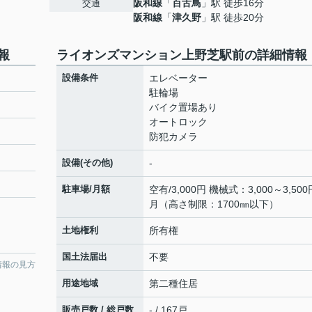
阪和線
「
百舌鳥
」駅 徒歩16分
交通
阪和線
「
津久野
」駅 徒歩20分
報
ライオンズマンション上野芝駅前の詳細情報
設備条件
エレベーター
駐輪場
バイク置場あり
オートロック
防犯カメラ
設備(その他)
-
駐車場/月額
空有/3,000円 機械式：3,000～3,500
月（高さ制限：1700㎜以下）
土地権利
所有権
国土法届出
不要
情報の見方
用途地域
第二種住居
販売戸数 / 総戸数
- / 167戸