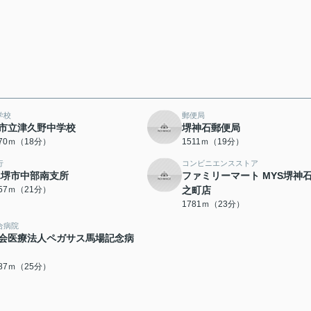
学校
郵便局
市立津久野中学校
堺神石郵便局
370ｍ（18分）
1511ｍ（19分）
行
コンビニエンスストア
A堺市中部南支所
ファミリーマート MYS堺神
657ｍ（21分）
之町店
1781ｍ（23分）
合病院
会医療法人ペガサス馬場記念病
987ｍ（25分）