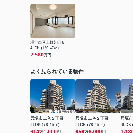
堺市西区上野芝町８丁
4LDK (120.47㎡)
2,580
万円
よく見られている物件
貝塚市二色２丁目
貝塚市二色２丁目
貝塚市
3LDK (79.45㎡)
3LDK (79.45㎡)
3LDK 
614
1,000
656
6,000
1,18
万
円
万
円