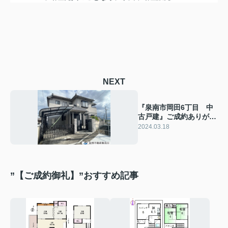
NEXT
『泉南市岡田6丁目 中
古戸建』ご成約ありがと
うございます！
2024.03.18
”【ご成約御礼】”おすすめ記事