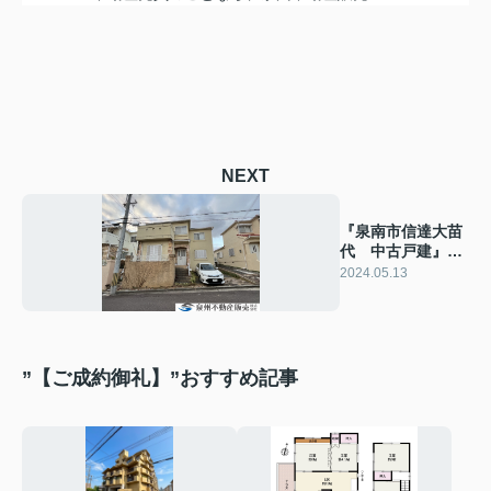
NEXT
『泉南市信達大苗
代 中古戸建』ご
成約ありがとうご
2024.05.13
ざいます！
”【ご成約御礼】”おすすめ記事