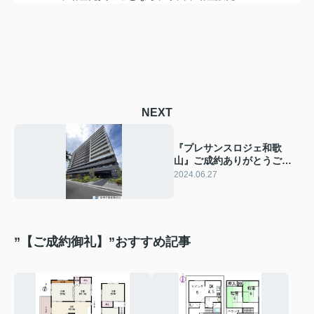
NEXT
『プレサンスロジェ和歌
山』ご成約ありがとうござ
います！
2024.06.27
”【ご成約御礼】”おすすめ記事