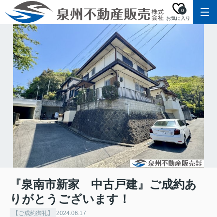
0
お気に入り
『泉南市新家 中古戸建』ご成約あ
りがとうございます！
【ご成約御礼】
2024.06.17