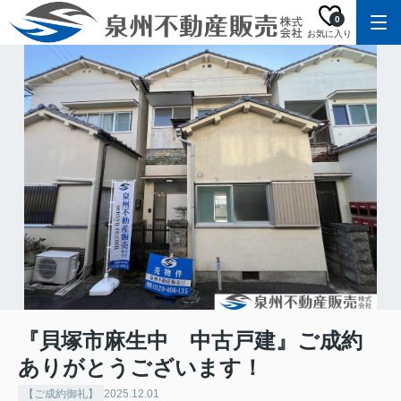
0
お気に入り
『貝塚市麻生中 中古戸建』ご成約
ありがとうございます！
【ご成約御礼】
2025.12.01