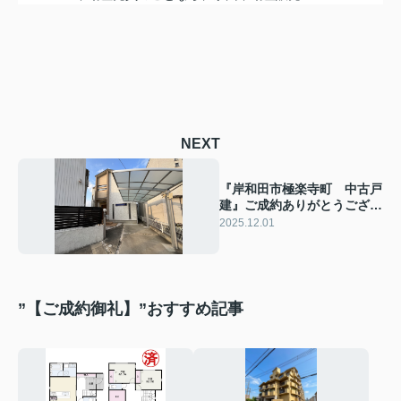
NEXT
『岸和田市極楽寺町 中古戸
建』ご成約ありがとうござい
ます！
2025.12.01
”【ご成約御礼】”おすすめ記事