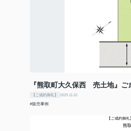
『熊取町大久保西 売土地』ご
【ご成約御礼】
2025.11.01
#販売事例
【ご成約御礼
熊