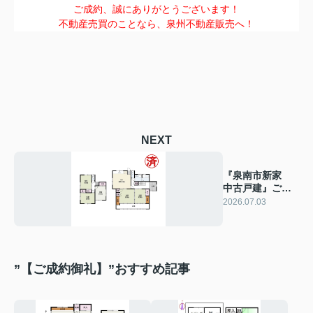
ご成約、誠にありがとうございます！
不動産売買のことなら、泉州不動産販売へ！
NEXT
『泉南市新家
中古戸建』ご成
約ありがとうご
2026.07.03
ざいます！
”【ご成約御礼】”おすすめ記事