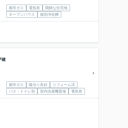
都市ガス
電気有
閑静な住宅地
オープンハウス
個別浄化槽
戸建
都市ガス
陽当り良好
リフォーム済
バス・トイレ別
室内洗濯機置場
電気有