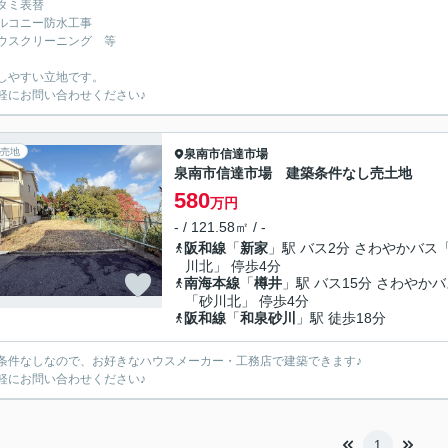
タミ表替
ルコニー防水工事
ウスクリーニング 等
しやすい立地です。
軽にお問い合わせください♪
売地
泉南市
信達市場
泉南市信達市場 建築条件なし売土地
580
万円
- / 121.58㎡ / -
阪和線
「
新家
」駅 バス2分 さわやかバス
川北」 停歩4分
南海本線
「
樽井
」駅 バス15分 さわやか
「砂川北」 停歩4分
阪和線
「
和泉砂川
」駅 徒歩18分
条件なしなので、お好きなハウスメーカー・工務店で建築できます♪
軽にお問い合わせください♪
1