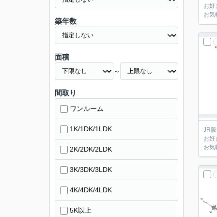
お好
お気
築年数
面積
～
間取り
ワンルーム
1K/1DK/1LDK
JR
お好
お気
2K/2DK/2LDK
3K/3DK/3LDK
4K/4DK/4LDK
5K以上