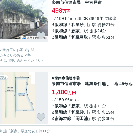
泉南市信達市場 中古戸建
498
万円
- / 109.84㎡ / 3LDK /築46年 /2階建
阪和線
「
和泉砂川
」駅 徒歩21分
阪和線
「
新家
」駅 徒歩24分
阪和線
「
和泉鳥取
」駅 徒歩51分
林業施工のお家です◎
はゆとりのある64坪
軽にお問い合わせください♪
売地
泉南市
信達市場
泉南市信達市場 建築条件無し土地 49号地
1,400
万円
- / 159.96㎡ / -
阪和線
「
新家
」駅 徒歩11分
阪和線
「
和泉砂川
」駅 徒歩13分
南海本線
「
岡田浦
」駅 徒歩38分
阪和線「新家」駅まで徒歩約11分！