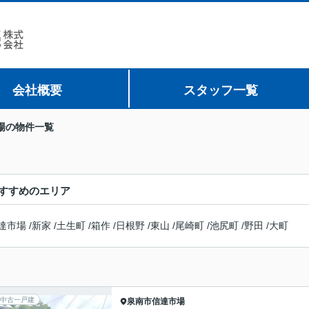
会社概要
スタッフ一覧
場の物件一覧
すすめのエリア
達市場
/
新家
/
土生町
/
箱作
/
日根野
/
東山
/
尾崎町
/
池尻町
/
野田
/
大町
中古一戸建
泉南市
信達市場