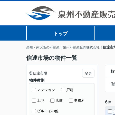
トップ
信達市
泉州・南大阪の不動産｜泉州不動産販売株式会社
信達市場の物件一覧
お
信達市場
変更
物件種別
信
マンション
戸建
土地
店舗
事務所
6
件
ビル・その他