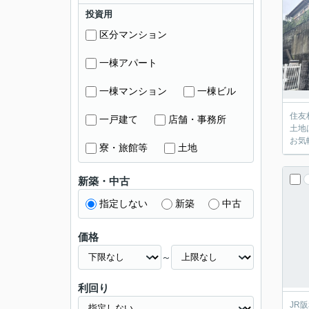
投資用
区分マンション
一棟アパート
一棟マンション
一棟ビル
住友
一戸建て
店舗・事務所
土地
お気
寮・旅館等
土地
新築・中古
指定しない
新築
中古
価格
～
利回り
JR