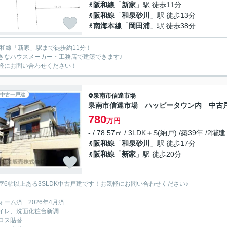
阪和線
「
新家
」駅 徒歩11分
阪和線
「
和泉砂川
」駅 徒歩13分
南海本線
「
岡田浦
」駅 徒歩38分
阪和線「新家」駅まで徒歩約11分！
きなハウスメーカー・工務店で建築できます♪
軽にお問い合わせください！
中古一戸建
泉南市
信達市場
泉南市信達市場 ハッピータウン内 中古
780
万円
- / 78.57㎡ / 3LDK＋S(納戸) /築39年 /2階建
阪和線
「
和泉砂川
」駅 徒歩17分
阪和線
「
新家
」駅 徒歩20分
室6帖以上ある3SLDK中古戸建です！お気軽にお問い合わせください♪
ォーム済 2026年4月済
イレ、洗面化粧台新調
ロス貼替