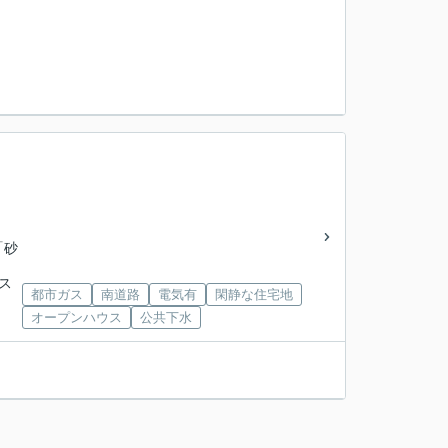
「砂
バス
都市ガス
南道路
電気有
閑静な住宅地
オープンハウス
公共下水