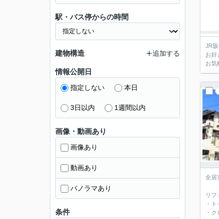
駅・バス停からの時間
JR
建物構造
追加する
お好
お気
情報公開日
指定しない
本日
3日以内
1週間以内
画像・動画あり
画像あり
動画あり
全居
パノラマあり
リフ
・ト
条件
・ク