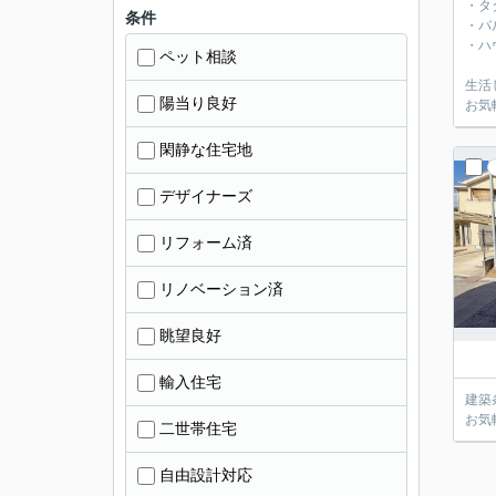
・タ
条件
・バ
・ハ
ペット相談
生活
陽当り良好
お気
閑静な住宅地
デザイナーズ
リフォーム済
リノベーション済
眺望良好
輸入住宅
建築
お気
二世帯住宅
自由設計対応