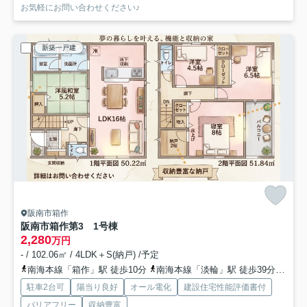
お気軽にお問い合わせください♪
新築一戸建
阪南市箱作
阪南市箱作第3 1号棟
2,280
万円
- / 102.06㎡ / 4LDK＋S(納戸) /予定
南海本線「箱作」駅 徒歩10分
南海本線「淡輪」駅 徒歩39分
南海
駐車2台可
陽当り良好
オール電化
建設住宅性能評価書付
バリアフリー
収納豊富