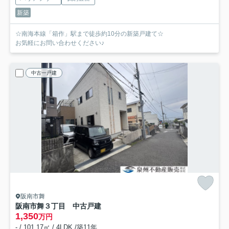
新築
☆南海本線「箱作」駅まで徒歩約10分の新築戸建て☆
お気軽にお問い合わせください♪
中古一戸建
阪南市舞
阪南市舞３丁目 中古戸建
1,350
万円
- / 101.17㎡ / 4LDK /築11年