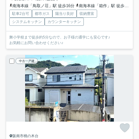
南海本線「鳥取ノ荘」駅 徒歩16分
南海本線「箱作」駅 徒歩32分
駐車2台可
都市ガス
陽当り良好
収納豊富
システムキッチン
カウンターキッチン
舞小学校まで徒歩約5分なので、お子様の通学にも安心です♪
お気軽にお問い合わせください♪
中古一戸建
阪南市桃の木台