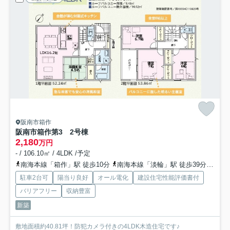
阪南市箱作
阪南市箱作第3 2号棟
2,180
万円
- / 106.10㎡ / 4LDK /予定
南海本線「箱作」駅 徒歩10分
南海本線「淡輪」駅 徒歩39分
南海
駐車2台可
陽当り良好
オール電化
建設住宅性能評価書付
バリアフリー
収納豊富
新築
敷地面積約40.81坪！防犯カメラ付きの4LDK木造住宅です♪