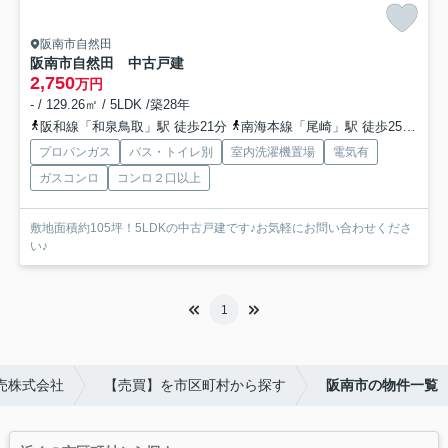
阪南市自然田
阪南市自然田 中古戸建
2,750
万円
- / 129.26㎡ / 5LDK /築28年
阪和線「和泉鳥取」駅 徒歩21分
南海本線「尾崎」駅 徒歩25分
南
プロパンガス
バス・トイレ別
室内洗濯機置場
電気有
ガスコンロ
コンロ２口以上
敷地面積約105坪！5LDKの中古戸建です♪お気軽にお問い合わせくださ
い♪
1
売株式会社
【売買】を市区町村から探す
阪南市の物件一覧