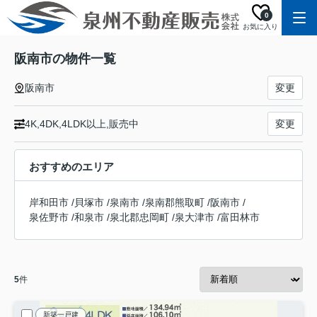
0
お気に入り
阪南市の物件一覧
阪南市
変更
4K,4DK,4LDK以上,販売中
変更
おすすめのエリア
岸和田市
/
貝塚市
/
泉南市
/
泉南郡熊取町
/
阪南市
/
泉佐野市
/
和泉市
/
泉北郡忠岡町
/
泉大津市
/
富田林市
5
件
新築一戸建