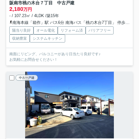
阪南市桃の木台７丁目 中古戸建
2,180
万円
- / 107.23㎡ / 4LDK /築15年
南海本線「箱作」駅 バス6分 南海バス「桃の木台7丁目」 停歩4分
陽当り良好
オール電化
リフォーム済
バリアフリー
収納豊富
システムキッチン
南面にリビング、バルコニーがあり日当たり良好です♪
お気軽にお問合せください！
中古一戸建