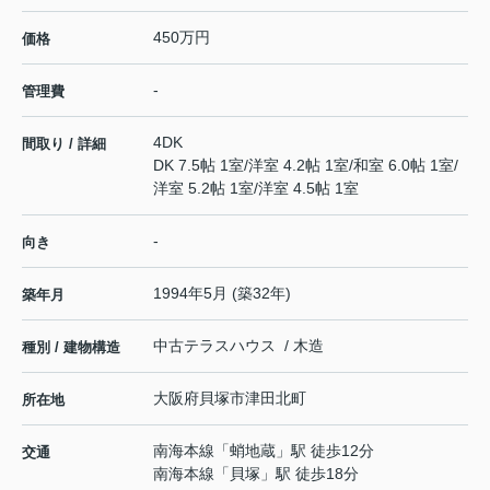
450万円
価格
-
管理費
4DK
間取り / 詳細
DK 7.5帖 1室
/
洋室 4.2帖 1室
/
和室 6.0帖 1室
/
洋室 5.2帖 1室
/
洋室 4.5帖 1室
-
向き
1994年5月 (築32年)
築年月
中古テラスハウス / 木造
種別 / 建物構造
大阪府
貝塚市
津田北町
所在地
南海本線
「
蛸地蔵
」駅 徒歩12分
交通
南海本線
「
貝塚
」駅 徒歩18分