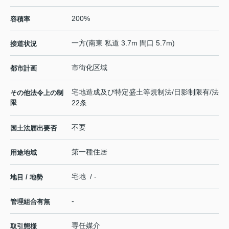
200%
容積率
一方(南東 私道 3.7m 間口 5.7m)
接道状況
市街化区域
都市計画
宅地造成及び特定盛土等規制法/日影制限有/法
その他法令上の制
限
22条
不要
国土法届出要否
第一種住居
用途地域
宅地 / -
地目 / 地勢
-
管理組合有無
専任媒介
取引態様