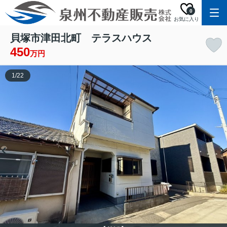
0
お気に入り
貝塚市津田北町 テラスハウス
450
万円
1
/
22