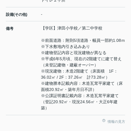
トイレ２ヶ所
-
設備(その他)
【学区】津田小学校／第二中学校
備考
※前面道路：附則5項道路・幅員一部約1.08ｍ
※下水敷地内引き込みあり
※建物登記内容と現況建物が異なる
※平成6年5月頃、現在の2階建てに建て替え
（未登記建物・建蔽オーバー）
※現況建物：木造2階建て（床面積 1F：
36.02㎡ / 2F：37.26㎡ 計73.28㎡）
※建物謄本記載内容：木造瓦茸平家建て（床
面積20.92㎡・築年月日不詳）
※公課証明書記載内容：木造瓦茸平家建て
（登記20.92㎡・現況24.56㎡・大正6年建
築）
情報の見方