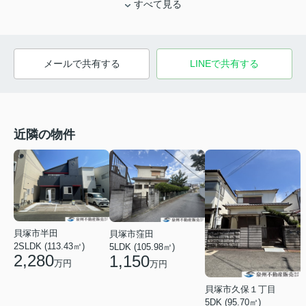
すべて見る
メールで共有する
LINEで共有する
近隣の物件
貝塚市半田
貝塚市窪田
2SLDK (113.43㎡)
5LDK (105.98㎡)
2,280
1,150
万円
万円
貝塚市久保１丁目
5DK (95.70㎡)