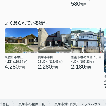
580
万円
よく見られている物件
泉佐野市中庄
貝塚市半田
阪南市桃の木台７丁目
4LDK (119.64㎡)
2SLDK (113.43㎡)
4LDK (107.23㎡)
4,280
2,280
2,180
万円
万円
万円
4
式会社
貝塚市の物件一覧
貝塚市津田北町 テラスハウス