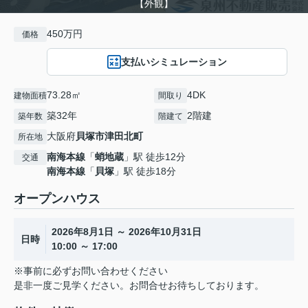
【外観】
450万円
価格
支払いシミュレーション
73.28㎡
4DK
建物面積
間取り
築32年
2階建
築年数
階建て
大阪府
貝塚市
津田北町
所在地
南海本線
「
蛸地蔵
」駅 徒歩12分
交通
南海本線
「
貝塚
」駅 徒歩18分
オープンハウス
2026年8月1日 ～ 2026年10月31日
日時
10:00 ～ 17:00
※事前に必ずお問い合わせください
是非一度ご見学ください。お問合せお待ちしております。