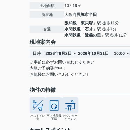
107.19㎡
土地面積
大阪府
貝塚市
半田
所在地
阪和線
「
東貝塚
」駅 徒歩11分
水間鉄道
「
石才
」駅 徒歩7分
交通
水間鉄道
「
近義の里
」駅 徒歩11分
現地案内会
日時
2026年8月2日 ～ 2026年10月31日 10:00 ～ 
※事前に必ずお問い合わせください
内覧ご予約受付中！
お気軽にお問い合わせください♪
物件の特徴
バストイレ
室内洗濯機
カウンター
別
置場
キッチン