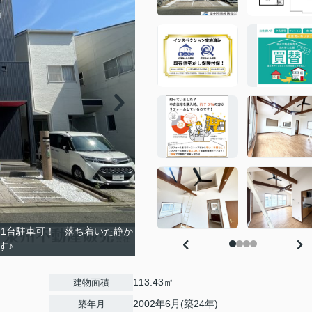
)1台駐車可！ 落ち着いた静か
す♪
113.43㎡
建物面積
2002年6月(築24年)
築年月