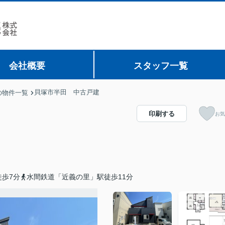
会社概要
スタッフ一覧
貝塚市半田 中古戸建
の物件一覧
印刷する
お気
歩7分
水間鉄道「近義の里」駅徒歩11分