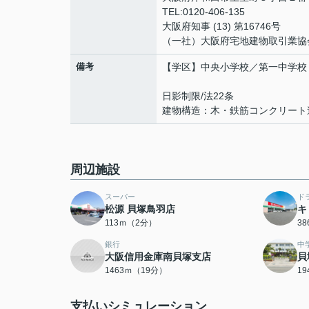
TEL:0120-406-135
大阪府知事 (13) 第16746号
（一社）大阪府宅地建物取引業協
備考
【学区】中央小学校／第一中学校
日影制限/法22条
建物構造：木・鉄筋コンクリート
周辺施設
スーパー
ド
松源 貝塚鳥羽店
キ
113ｍ（2分）
3
銀行
中
大阪信用金庫南貝塚支店
貝
1463ｍ（19分）
1
支払いシミュレーション