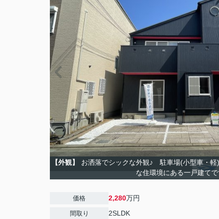
【外観】
お洒落でシックな外観♪ 駐車場(小型車・軽
な住環境にある一戸建てで
2,280
万円
価格
2SLDK
間取り