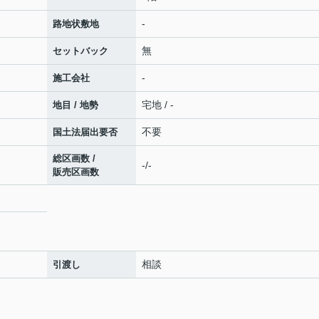
-
路地状敷地
無
セットバック
-
施工会社
宅地 / -
地目 / 地勢
不要
国土法届出要否
総区画数 /
-/-
販売区画数
相談
引渡し