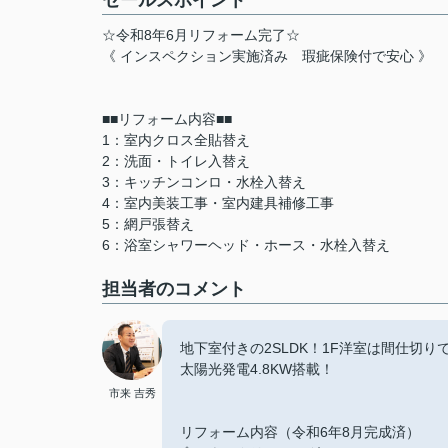
セールスポイント
☆令和8年6月リフォーム完了☆
《 インスペクション実施済み 瑕疵保険付で安心 》
■■リフォーム内容■■
1：室内クロス全貼替え
2：洗面・トイレ入替え
3：キッチンコンロ・水栓入替え
4：室内美装工事・室内建具補修工事
5：網戸張替え
6：浴室シャワーヘッド・ホース・水栓入替え
担当者のコメント
地下室付きの2SLDK！1F洋室は間仕切り
太陽光発電4.8KW搭載！
市来 吉秀
リフォーム内容（令和6年8月完成済）