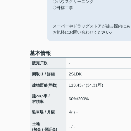
◇ハウスクリーニング
◇外構工事
スーパーやドラッグストアが徒歩圏内にあ
お気軽にお問い合わせください♪
基本情報
-
販売戸数
2SLDK
間取り / 詳細
113.43㎡(34.31坪)
建物面積(坪数)
建ぺい率 /
60%/200%
容積率
駐車場 / 月額
有 / -
土地
- / -
(敷金 / 保証金)