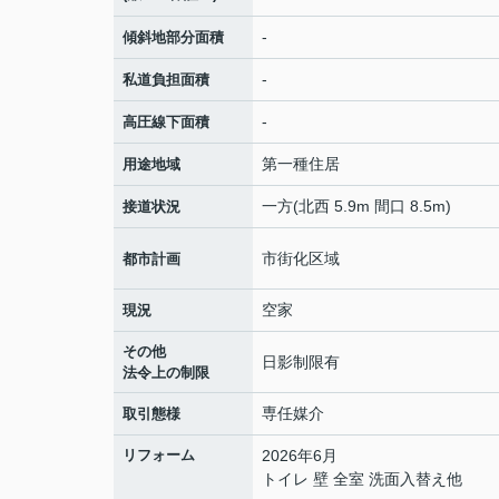
-
傾斜地部分面積
-
私道負担面積
-
高圧線下面積
第一種住居
用途地域
一方(北西 5.9m 間口 8.5m)
接道状況
市街化区域
都市計画
空家
現況
その他
日影制限有
法令上の制限
専任媒介
取引態様
リフォーム
2026年6月
トイレ 壁 全室 洗面入替え他