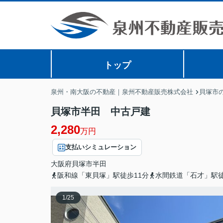
トップ
泉州・南大阪の不動産｜泉州不動産販売株式会社
貝塚市
貝塚市半田 中古戸建
2,280
万円
支払いシミュレーション
大阪府
貝塚市
半田
阪和線「東貝塚」駅徒歩11分
水間鉄道「石才」駅徒
1
/
25