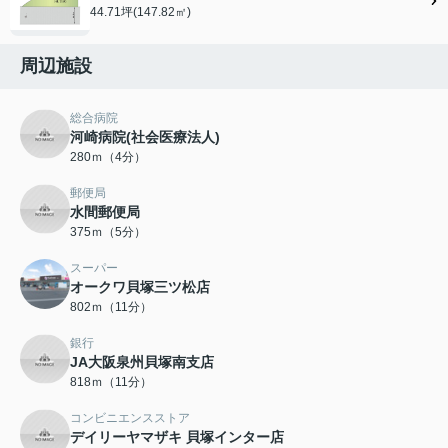
44.71坪(147.82㎡)
周辺施設
総合病院
河崎病院(社会医療法人)
280ｍ（4分）
郵便局
水間郵便局
375ｍ（5分）
スーパー
オークワ貝塚三ツ松店
802ｍ（11分）
銀行
JA大阪泉州貝塚南支店
818ｍ（11分）
コンビニエンスストア
デイリーヤマザキ 貝塚インター店