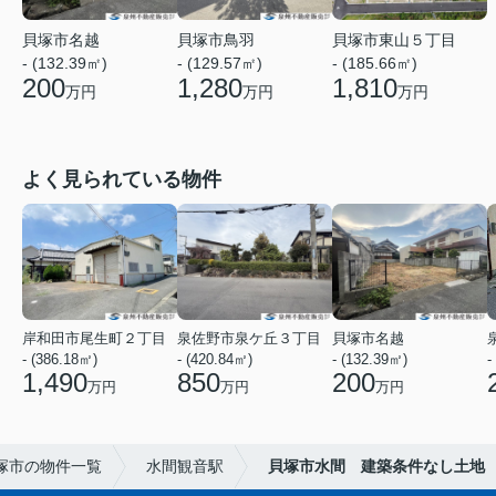
貝塚市名越
貝塚市東山５丁目
貝塚市鳥羽
- (132.39㎡)
- (185.66㎡)
- (129.57㎡)
200
1,810
1,280
万円
万円
万円
よく見られている物件
岸和田市尾生町２丁目
泉佐野市泉ケ丘３丁目
貝塚市名越
- (386.18㎡)
- (420.84㎡)
- (132.39㎡)
-
1,490
850
200
万円
万円
万円
塚市の物件一覧
水間観音駅
貝塚市水間 建築条件なし土地