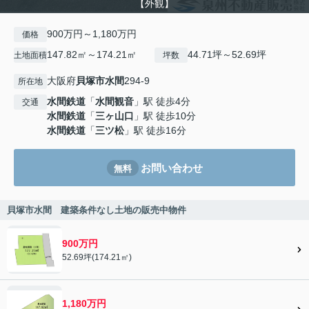
【外観】
900万円～1,180万円
価格
147.82㎡～174.21㎡
44.71坪～52.69坪
土地面積
坪数
大阪府
貝塚市
水間
294-9
所在地
水間鉄道
「
水間観音
」駅 徒歩4分
交通
水間鉄道
「
三ヶ山口
」駅 徒歩10分
水間鉄道
「
三ツ松
」駅 徒歩16分
お問い合わせ
無料
貝塚市水間 建築条件なし土地の販売中物件
900万円
52.69坪(174.21㎡)
1,180万円