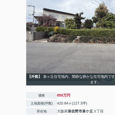
【外観】
泉ヶ丘住宅地内。閑静な静かな住宅地内です
ます。
850万円
価格
420.84㎡(127.3坪)
土地面積(坪数)
大阪府
泉佐野市
泉ケ丘
３丁目
所在地