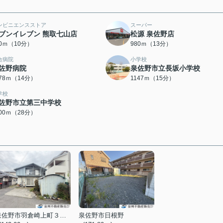
ンビニエンスストア
スーパー
ブンイレブン 熊取七山店
松源 泉佐野店
90ｍ（10分）
980ｍ（13分）
合病院
小学校
佐野病院
泉佐野市立長坂小学校
078ｍ（14分）
1147ｍ（15分）
学校
佐野市立第三中学校
200ｍ（28分）
泉佐野市羽倉崎上町３丁目
泉佐野市日根野