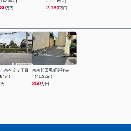
 (142.00㎡)
- (171.89㎡)
80
2,180
万円
万円
市泉ケ丘３丁目
泉南郡田尻町嘉祥寺
.84㎡)
- (41.92㎡)
250
万円
万円