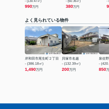
- (130.47㎡)
- (60.36㎡)
-
990
380
9
万円
万円
よく見られている物件
岸和田市尾生町２丁目
貝塚市名越
泉佐野
- (386.18㎡)
- (132.39㎡)
- (420
1,490
200
850
万円
万円