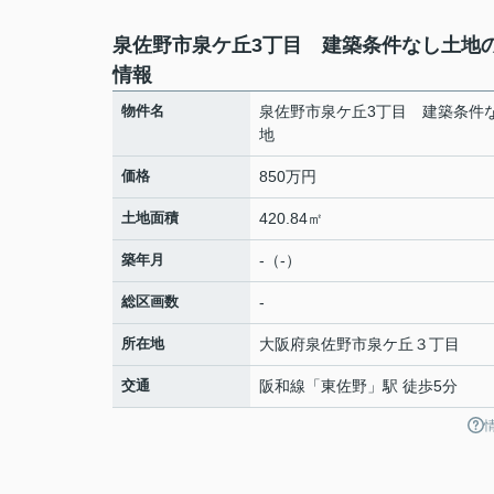
泉佐野市泉ケ丘3丁目 建築条件なし土地
情報
物件名
泉佐野市泉ケ丘3丁目 建築条件
地
価格
850万円
土地面積
420.84㎡
築年月
-（-）
総区画数
-
所在地
大阪府
泉佐野市
泉ケ丘
３丁目
交通
阪和線
「
東佐野
」駅 徒歩5分