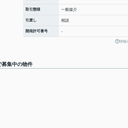
取引態様
一般媒介
引渡し
相談
開発許可番号
-
情報
で募集中の物件