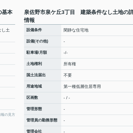
の基本
泉佐野市泉ケ丘3丁目 建築条件なし土地の
情報
なし土
設備条件
閑静な住宅地
設備(その他)
-
駐車場/月額
-/-
土地権利
所有権
国土法届出
不要
用途地域
第一種低層住居専用
区画数
- / -
管理形態
-
情報の見方
管理員の勤務形態
-
管理会社
-