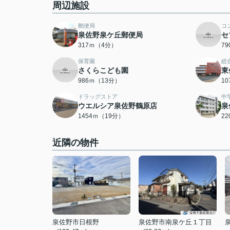
周辺施設
郵便局
コ
泉佐野泉ケ丘郵便局
セ
317ｍ（4分）
7
保育園
総
さくらこども園
東
986ｍ（13分）
1
ドラッグストア
中
ウエルシア泉佐野鶴原店
泉
1454ｍ（19分）
2
近隣の物件
泉佐野市日根野
泉佐野市南泉ケ丘１丁目