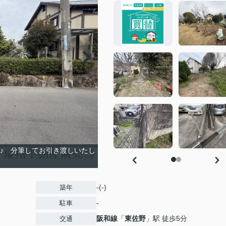
♪ 分筆してお引き渡しいたし
-(-)
築年
-
駐車
阪和線
「
東佐野
」駅 徒歩5分
交通