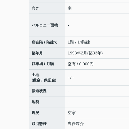
南
向き
-
バルコニー面積
1階 / 14階建
所在階 / 階建て
1993年2月(築33年)
築年月
駐車場 / 月額
空有 / 6,000円
土地
- / -
(敷金 / 保証金)
-
接道状況
-
地勢
空家
現況
専任媒介
取引態様