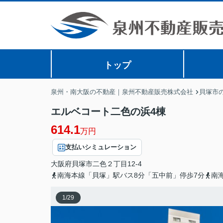
トップ
泉州・南大阪の不動産｜泉州不動産販売株式会社
貝塚市
エルベコート二色の浜4棟
614.1
万円
支払いシミュレーション
大阪府
貝塚市
二色
２丁目12-4
南海本線「貝塚」駅バス8分「五中前」停歩7分
南
1
/
29