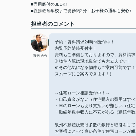
■専用庭付の3LDK♪
■義務教育学校まで徒歩約2分！お子様の通学も安心♪
担当者のコメント
予約・資料請求24時間受付中！
内覧予約随時受付中！
資料もご準備しておりますので、資料請求
市来 吉秀
※物件内覧は現地集合でも大丈夫です！
※その他気になる物件もご案内可能です！
スムーズにご案内できます！)
～住宅ローン相談受付中！～
・自己資金がない（住宅購入の費用はすべ
・車のローンもあり支払いが難しい（住宅
・勤続年数や収入に不安がある（勤続年数
泉州不動産販売は多数の銀行と取引をして
お客様にとって良い条件で住宅ローンが組