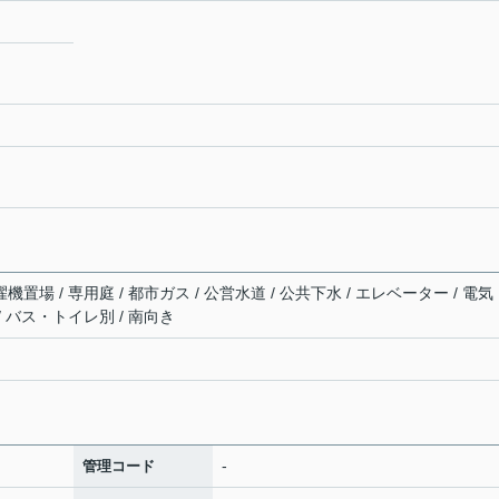
機置場 / 専用庭 / 都市ガス / 公営水道 / 公共下水 / エレベーター / 電気
/ バス・トイレ別 / 南向き
-
管理コード