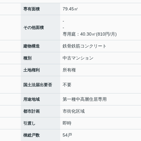
79.45㎡
専有面積
-
-
その他面積
専用庭：40.30㎡(810円/月)
鉄骨鉄筋コンクリート
建物構造
中古マンション
種別
所有権
土地権利
不要
国土法届出要否
第一種中高層住居専用
用途地域
市街化区域
都市計画
即時
引渡し
54戸
棟総戸数