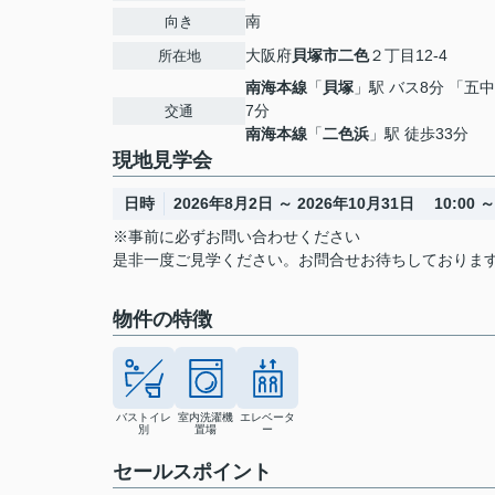
南
向き
大阪府
貝塚市
二色
２丁目12-4
所在地
南海本線
「
貝塚
」駅 バス8分 「五
7分
交通
南海本線
「
二色浜
」駅 徒歩33分
現地見学会
日時
2026年8月2日 ～ 2026年10月31日 10:00 ～ 
※事前に必ずお問い合わせください
是非一度ご見学ください。お問合せお待ちしておりま
物件の特徴
バストイレ
室内洗濯機
エレベータ
別
置場
ー
セールスポイント