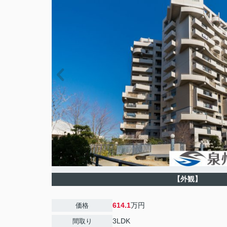
【外観】
614.1
万円
価格
3LDK
間取り