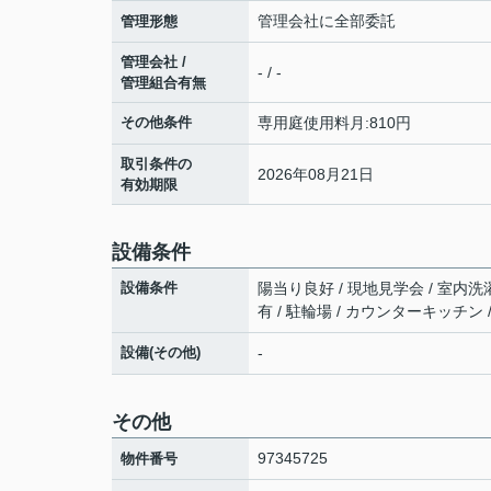
管理会社に全部委託
管理形態
管理会社 /
- / -
管理組合有無
その他条件
専用庭使用料月:810円
取引条件の
2026年08月21日
有効期限
設備条件
設備条件
陽当り良好 / 現地見学会 / 室内洗濯
有 / 駐輪場 / カウンターキッチン 
設備(その他)
-
その他
97345725
物件番号