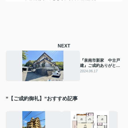
NEXT
『泉南市新家 中古戸
建』ご成約ありがとう
ございます！
2024.06.17
”【ご成約御礼】”おすすめ記事