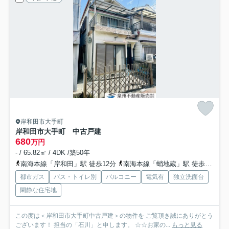
岸和田市大手町
岸和田市大手町 中古戸建
680
万円
- / 65.82㎡ / 4DK /築50年
南海本線「岸和田」駅 徒歩12分
南海本線「蛸地蔵」駅 徒歩15分
都市ガス
バス・トイレ別
バルコニー
電気有
独立洗面台
閑静な住宅地
この度は＜岸和田市大手町中古戸建＞の物件を ご覧頂き誠にありがとう
ございます！ 担当の「石川」と申します。 ☆☆お家の...
もっと見る