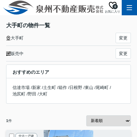
0
お気に入り
大手町の物件一覧
大手町
変更
販売中
変更
おすすめのエリア
信達市場
/
新家
/
土生町
/
箱作
/
日根野
/
東山
/
尾崎町
/
池尻町
/
野田
/
大町
1
件
中古一戸建