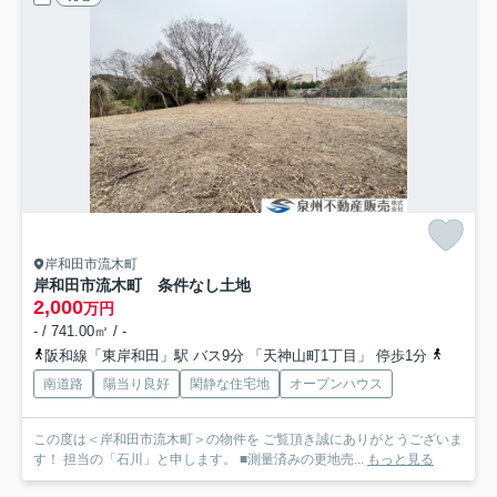
岸和田市流木町
岸和田市流木町 条件なし土地
2,000
万円
- / 741.00㎡ / -
阪和線「東岸和田」駅 バス9分 「天神山町1丁目」 停歩1分
水間鉄道
南道路
陽当り良好
閑静な住宅地
オープンハウス
この度は＜岸和田市流木町＞の物件を ご覧頂き誠にありがとうございま
す！ 担当の「石川」と申します。 ■測量済みの更地売...
もっと見る