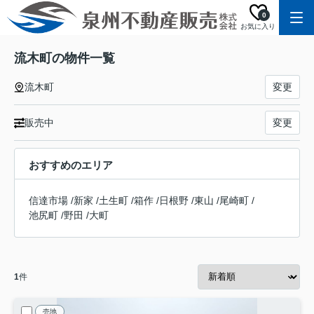
0
お気に入り
流木町の物件一覧
流木町
変更
販売中
変更
おすすめのエリア
信達市場
/
新家
/
土生町
/
箱作
/
日根野
/
東山
/
尾崎町
/
池尻町
/
野田
/
大町
1
件
売地