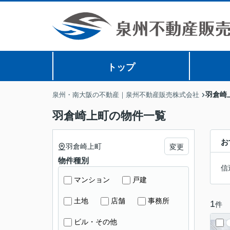
トップ
羽倉崎
泉州・南大阪の不動産｜泉州不動産販売株式会社
羽倉崎上町の物件一覧
お
羽倉崎上町
変更
物件種別
信
マンション
戸建
土地
店舗
事務所
1
件
ビル・その他