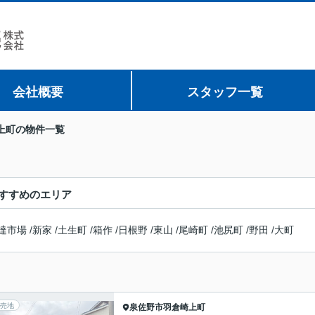
会社概要
スタッフ一覧
上町の物件一覧
すすめのエリア
達市場
/
新家
/
土生町
/
箱作
/
日根野
/
東山
/
尾崎町
/
池尻町
/
野田
/
大町
売地
泉佐野市
羽倉崎上町