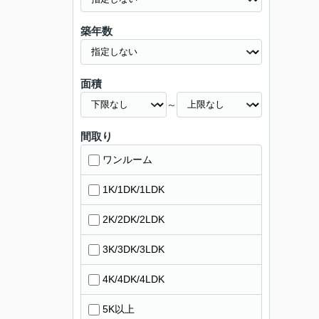
築年数
面積
～
間取り
ワンルーム
1K/1DK/1LDK
2K/2DK/2LDK
3K/3DK/3LDK
4K/4DK/4LDK
5K以上