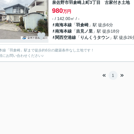
泉佐野市羽倉崎上町3丁目 古家付き土地
980
万円
- / 142.00㎡ / -
南海本線
「
羽倉崎
」駅 徒歩6分
南海本線
「
吉見ノ里
」駅 徒歩18分
関西空港線
「
りんくうタウン
」駅 徒歩26
本線「羽倉崎」駅まで徒歩約6分の建築条件なし土地です！
軽にお問い合わせください♪
1