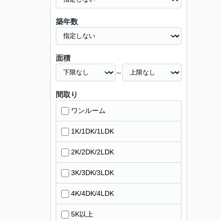
築年数
面積
～
間取り
ワンルーム
1K/1DK/1LDK
2K/2DK/2LDK
3K/3DK/3LDK
4K/4DK/4LDK
5K以上