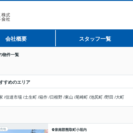
会社概要
スタッフ一覧
の物件一覧
すすめのエリア
家
/
信達市場
/
土生町
/
箱作
/
日根野
/
東山
/
尾崎町
/
池尻町
/
野田
/
大町
売地
泉南郡熊取町
小垣内