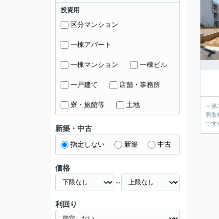
投資用
区分マンション
一棟アパート
一棟マンション
一棟ビル
一戸建て
店舗・事務所
寮・旅館等
土地
～第
熊取
です
新築・中古
指定しない
新築
中古
価格
～
利回り