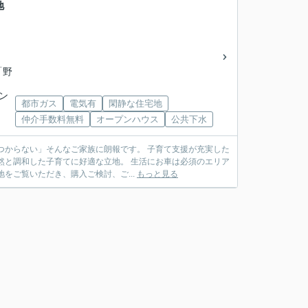
土地
「野
イン
都市ガス
電気有
閑静な住宅地
仲介手数料無料
オープンハウス
公共下水
つからない」そんなご家族に朗報です。 子育て支援が充実した
然と調和した子育てに好適な立地。 生活にお車は必須のエリア
をご覧いただき、購入ご検討、ご...
もっと見る