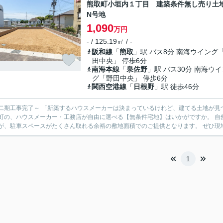
熊取町小垣内１丁目 建築条件無し売り
N号地
1,090
万円
- / 125.19㎡ / -
阪和線
「
熊取
」駅 バス8分 南海ウイング
田中央」 停歩6分
南海本線
「
泉佐野
」駅 バス30分 南海ウ
グ「野田中央」 停歩6分
関西空港線
「
日根野
」駅 徒歩46分
二期工事完了～ 「新築するハウスメーカーは決まっているけれど、建てる土地が見
町の、ハウスメーカー・工務店が自由に選べる【無条件宅地】はいかがですか。 自
が、駐車スペースがたくさん取れる余裕の敷地面積でのご提供となります。 ぜひ現地
1