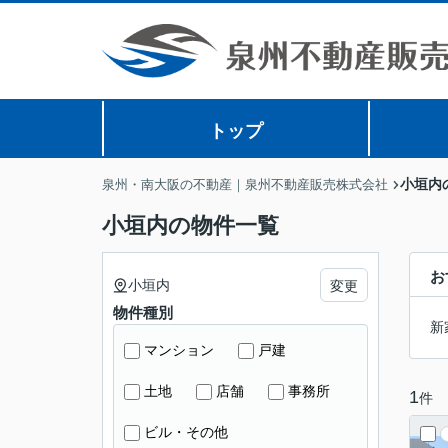
トップ
小垣内
泉州・南大阪の不動産｜泉州不動産販売株式会社
小垣内の物件一覧
お
小垣内
変更
物件種別
新
マンション
戸建
土地
店舗
事務所
1
件
ビル・その他