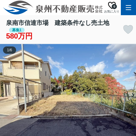
0
お気に入り
泉南市信達市場 建築条件なし売土地
募集1
580万円
1
/
6