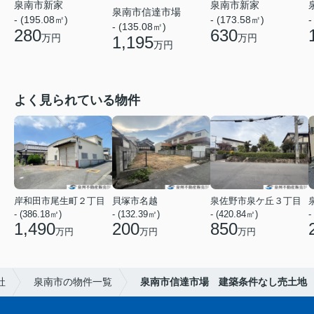
泉南市新家
泉南市新家
泉南市信達市場
- (195.08㎡)
-
- (173.58㎡)
- (135.08㎡)
280
630
万円
万円
1,195
万円
よく見られている物件
岸和田市尾生町２丁目
貝塚市名越
泉佐野市泉ケ丘３丁目
- (386.18㎡)
- (132.39㎡)
- (420.84㎡)
-
1,490
200
850
万円
万円
万円
社
泉南市の物件一覧
泉南市信達市場 建築条件なし売土地