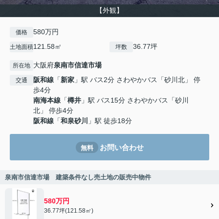
【外観】
580万円
価格
121.58㎡
36.77坪
土地面積
坪数
大阪府
泉南市
信達市場
所在地
阪和線
「
新家
」駅 バス2分 さわやかバス「砂川北」 停
交通
歩4分
南海本線
「
樽井
」駅 バス15分 さわやかバス「砂川
北」 停歩4分
阪和線
「
和泉砂川
」駅 徒歩18分
お問い合わせ
無料
泉南市信達市場 建築条件なし売土地の販売中物件
580万円
36.77坪(121.58㎡)