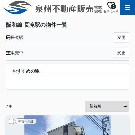
0
お気に入り
阪和線 長滝駅の物件一覧
長滝駅
変更
販売中
変更
おすすめの駅
7
件
中古一戸建