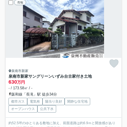
売地
泉南市新家
泉南市新家サングリーンいずみ台古家付き土地
630
万円
- / 173.58㎡ / -
阪和線「長滝」駅 徒歩34分
都市ガス
電気有
陽当り良好
閑静な住宅地
オープンハウス
公共下水
約52.5坪のゆとりある敷地に加え、前面道路は約6.9ｍと開放感があり