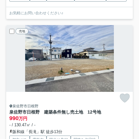
お気軽にお問い合わせください♪
売地
泉佐野市日根野
泉佐野市日根野 建築条件無し売土地 12号地
990
万円
- / 130.47㎡ / -
阪和線「長滝」駅 徒歩13分