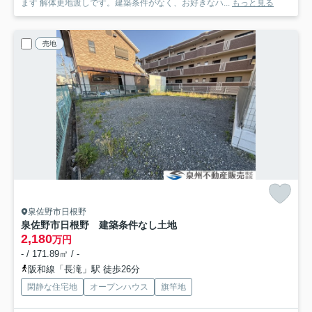
ます 解体更地渡しです。建築条件がなく、お好きなハ...
もっと見る
売地
泉佐野市日根野
泉佐野市日根野 建築条件なし土地
2,180
万円
- / 171.89㎡ / -
阪和線「長滝」駅 徒歩26分
閑静な住宅地
オープンハウス
旗竿地