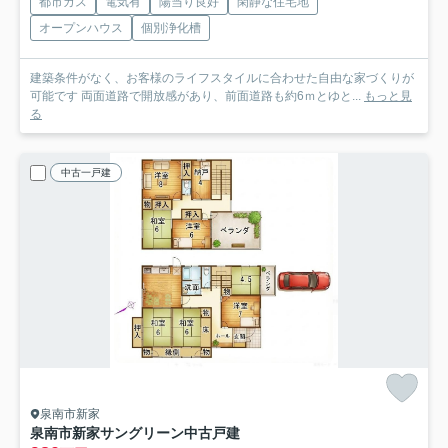
都市ガス
電気有
陽当り良好
閑静な住宅地
オープンハウス
個別浄化槽
建築条件がなく、お客様のライフスタイルに合わせた自由な家づくりが
可能です 両面道路で開放感があり、前面道路も約6ｍとゆと...
もっと見
る
中古一戸建
泉南市新家
泉南市新家サングリーン中古戸建