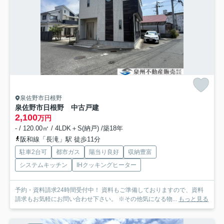
泉佐野市日根野
泉佐野市日根野 中古戸建
2,100
万円
- / 120.00㎡ / 4LDK＋S(納戸) /築18年
阪和線「長滝」駅 徒歩11分
駐車2台可
都市ガス
陽当り良好
収納豊富
システムキッチン
IHクッキングヒーター
予約・資料請求24時間受付中！ 資料もご準備しておりますので、資料
請求もお気軽にお問い合わせ下さい。 ※その他気になる物...
もっと見る