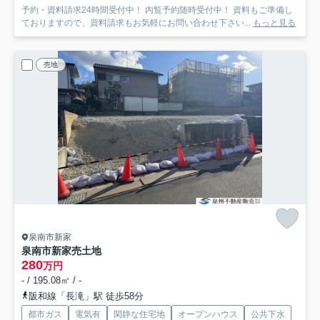
予約・資料請求24時間受付中！ 内覧予約随時受付中！ 資料もご準備し
ておりますので、資料請求もお気軽にお問い合わせ下さい...
もっと見る
売地
泉南市新家
泉南市新家売土地
280
万円
- / 195.08㎡ / -
阪和線「長滝」駅 徒歩58分
都市ガス
電気有
閑静な住宅地
オープンハウス
公共下水