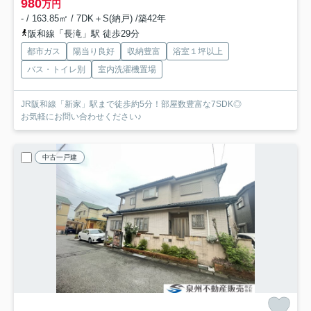
980
万円
- / 163.85㎡ / 7DK＋S(納戸) /築42年
阪和線「長滝」駅 徒歩29分
都市ガス
陽当り良好
収納豊富
浴室１坪以上
バス・トイレ別
室内洗濯機置場
JR阪和線「新家」駅まで徒歩約5分！部屋数豊富な7SDK◎
お気軽にお問い合わせください♪
中古一戸建