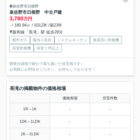
泉佐野市日根野
泉佐野市日根野 中古戸建
3,780
万円
- / 180.94㎡ / 6SLDK /築23年
阪和線「長滝」駅 徒歩28分
都市ガス
陽当り良好
システムキッチン
食器洗い乾燥機
浴室乾燥機
浴室１坪以上
開発分譲地で静かで落ち着いた住宅地です♪
お気軽にお問合せください。お待ちしております！
長滝の掲載物件の価格相場
価格相場
空室件数
-
-
1R～1K
-
-
1DK～1LDK
-
-
2K～2LDK