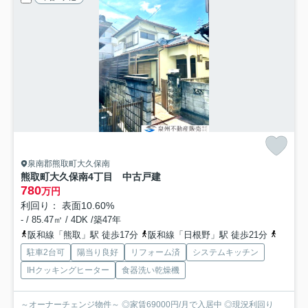
泉南郡熊取町大久保南
熊取町大久保南4丁目 中古戸建
780
万円
利回り： 表面10.60%
- / 85.47㎡ / 4DK /築47年
阪和線「熊取」駅 徒歩17分
阪和線「日根野」駅 徒歩21分
南海本
駐車2台可
陽当り良好
リフォーム済
システムキッチン
IHクッキングヒーター
食器洗い乾燥機
～オーナーチェンジ物件～ ◎家賃69000円/月で入居中 ◎現況利回り