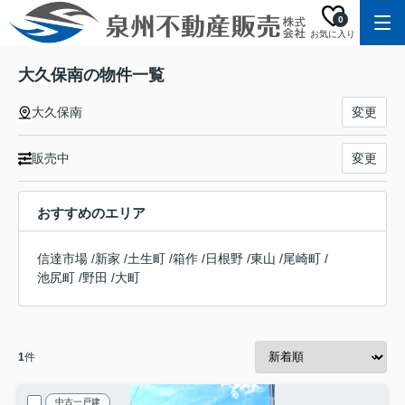
0
お気に入り
大久保南の物件一覧
大久保南
変更
販売中
変更
おすすめのエリア
信達市場
/
新家
/
土生町
/
箱作
/
日根野
/
東山
/
尾崎町
/
池尻町
/
野田
/
大町
1
件
中古一戸建