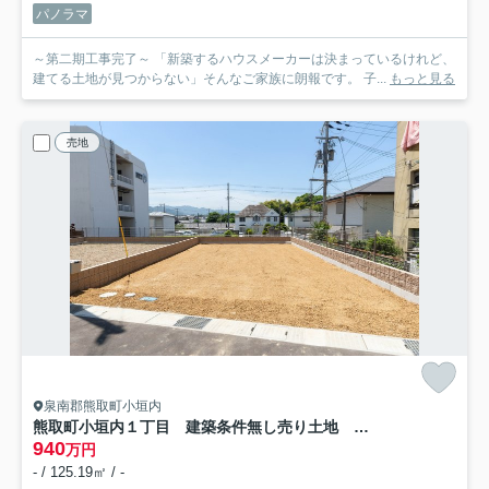
パノラマ
～第二期工事完了～ 「新築するハウスメーカーは決まっているけれど、
建てる土地が見つからない」そんなご家族に朗報です。 子...
もっと見る
売地
泉南郡熊取町小垣内
熊取町小垣内１丁目 建築条件無し売り土地 N号地
940
万円
- / 125.19㎡ / -