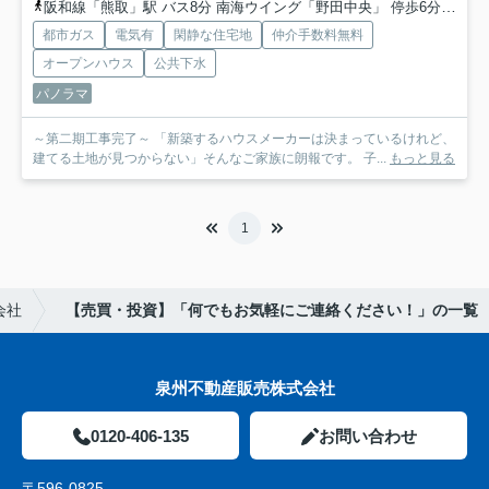
阪和線「熊取」駅 バス8分 南海ウイング「野田中央」 停歩6分
南海
都市ガス
電気有
閑静な住宅地
仲介手数料無料
オープンハウス
公共下水
パノラマ
～第二期工事完了～ 「新築するハウスメーカーは決まっているけれど、
建てる土地が見つからない」そんなご家族に朗報です。 子...
もっと見る
1
会社
【売買・投資】「何でもお気軽にご連絡ください！」の一覧
泉州不動産販売株式会社
0120-406-135
お問い合わせ
〒596-0825