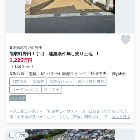
泉南郡熊取町野田
熊取町野田１丁目 建築条件無し売り土地 I号地
1,220
万円
- / 144.39㎡ / -
阪和線「熊取」駅 バス8分 南海ウイング「野田中央」 停歩6分
南海
都市ガス
電気有
閑静な住宅地
仲介手数料無料
オープンハウス
公共下水
パノラマ
～第二期工事完了～ 「新築するハウスメーカーは決まっているけれど、
建てる土地が見つからない」そんなご家族に朗報です。 子...
もっと見る
売地