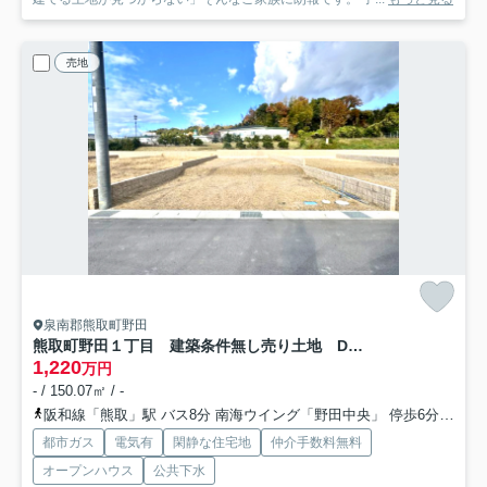
売地
泉南郡熊取町野田
熊取町野田１丁目 建築条件無し売り土地 D号地
1,220
万円
- / 150.07㎡ / -
阪和線「熊取」駅 バス8分 南海ウイング「野田中央」 停歩6分
南海
都市ガス
電気有
閑静な住宅地
仲介手数料無料
オープンハウス
公共下水